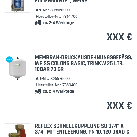
FOLIENMANTEL, WEISS
Art-Nr.:
808658000
Hersteller-Nr.:
7861700
ca. 2-4 Werktage
XXX €
MEMBRAN-DRUCKAUSDEHNUNGSGEFÄSS, W
AKTION
EISS COLONS BASIC, TRINKW 25 LTR. 10
BAR 70 GR
Art-Nr.:
806676000
Hersteller-Nr.:
7380400
ca. 2-4 Werktage
XXX €
REFLEX SCHNELLKUPPLUNG SU 3/4" X
3/4" MIT ENTLEERUNG, PN 10, 120 GRAD C