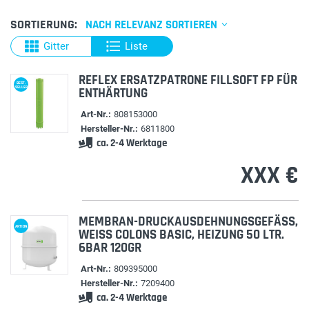
SORTIERUNG:
NACH RELEVANZ SORTIEREN
Gitter
Liste
REFLEX ERSATZPATRONE FILLSOFT FP FÜR
BEST-
SELLER
ENTHÄRTUNG
Art-Nr.:
808153000
Hersteller-Nr.:
6811800
ca. 2-4 Werktage
XXX €
MEMBRAN-DRUCKAUSDEHNUNGSGEFÄSS, W
AKTION
EISS COLONS BASIC, HEIZUNG 50 LTR. 6B
AR 120GR
Art-Nr.:
809395000
Hersteller-Nr.:
7209400
ca. 2-4 Werktage