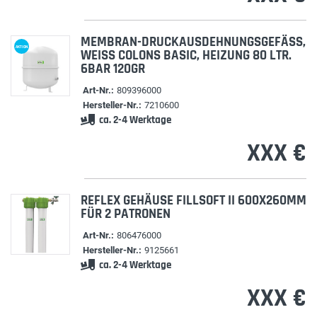
MEMBRAN-DRUCKAUSDEHNUNGSGEFÄSS, W
AKTION
EISS COLONS BASIC, HEIZUNG 80 LTR. 6B
AR 120GR
Art-Nr.:
809396000
Hersteller-Nr.:
7210600
ca. 2-4 Werktage
XXX €
REFLEX GEHÄUSE FILLSOFT II 600X260MM
FÜR 2 PATRONEN
Art-Nr.:
806476000
Hersteller-Nr.:
9125661
ca. 2-4 Werktage
XXX €