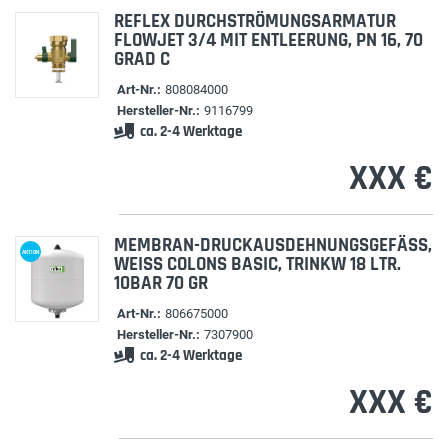
REFLEX DURCHSTRÖMUNGSARMATUR
FLOWJET 3/4 MIT ENTLEERUNG, PN 16, 70
GRAD C
Art-Nr.:
808084000
Hersteller-Nr.:
9116799
ca. 2-4 Werktage
XXX €
MEMBRAN-DRUCKAUSDEHNUNGSGEFÄSS, W
AKTION
EISS COLONS BASIC, TRINKW 18 LTR. 10
BAR 70 GR
Art-Nr.:
806675000
Hersteller-Nr.:
7307900
ca. 2-4 Werktage
XXX €