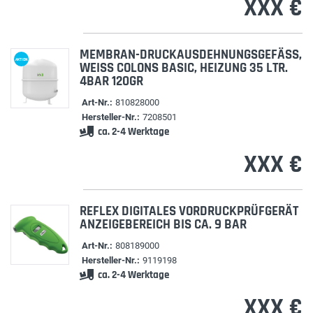
XXX €
MEMBRAN-DRUCKAUSDEHNUNGSGEFÄSS, W
AKTION
EISS COLONS BASIC, HEIZUNG 35 LTR. 4B
AR 120GR
Art-Nr.:
810828000
Hersteller-Nr.:
7208501
ca. 2-4 Werktage
XXX €
REFLEX DIGITALES VORDRUCKPRÜFGERÄT
ANZEIGEBEREICH BIS CA. 9 BAR
Art-Nr.:
808189000
Hersteller-Nr.:
9119198
ca. 2-4 Werktage
XXX €