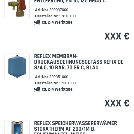
ENTLEERUNG, PN 10, 120 GRAD C
Art-Nr.:
809037000
Hersteller-Nr.:
7613100
ca. 2-4 Werktage
XXX €
REFLEX MEMBRAN-
DRUCKAUSDEHNUNGSGEFÄSS REFIX DE 8
/4,0, 10 BAR, 70 GR C, BLAU
Art-Nr.:
809051000
Hersteller-Nr.:
7301000
ca. 2-4 Werktage
XXX €
REFLEX SPEICHERWASSERERWÄMER
STORATHERM AF 200/1M B,