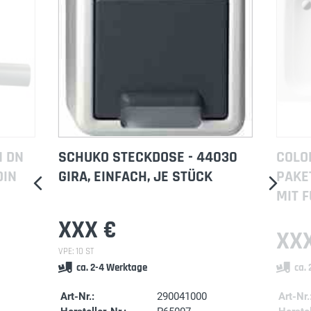
N DN
SCHUKO STECKDOSE - 44030
COLO
DIN
GIRA, EINFACH, JE STÜCK
PAKE
MIT F
XXX €
XXX
VPE: 10 ST
ca. 2-4 Werktage
ca.
Art-Nr.:
290041000
Art-Nr.