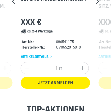
, M
SITZ,
XXX €
XXX
ca. 2-4 Werktage
ca.
Art-Nr.:
086541175
Art-Nr.
Hersteller-Nr.:
UV0652015010
Herstel
ARTIKELDETAILS
ARTIKE
ST
JETZT ANMELDEN
TOP-AKTIONEN