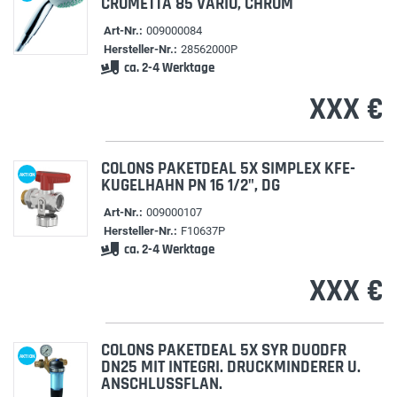
CROMETTA 85 VARIO, CHROM
Art-Nr.:
009000084
Hersteller-Nr.:
28562000P
ca. 2-4 Werktage
XXX €
COLONS PAKETDEAL 5X SIMPLEX KFE-
AKTION
KUGELHAHN PN 16 1/2", DG
Art-Nr.:
009000107
Hersteller-Nr.:
F10637P
ca. 2-4 Werktage
XXX €
COLONS PAKETDEAL 5X SYR DUODFR
AKTION
DN25 MIT INTEGRI. DRUCKMINDERER U.
ANSCHLUSSFLAN.